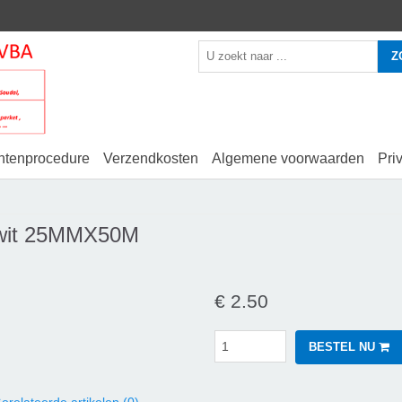
Z
htenprocedure
Verzendkosten
Algemene voorwaarden
Pri
 wit 25MMX50M
€ 2.50
BESTEL NU