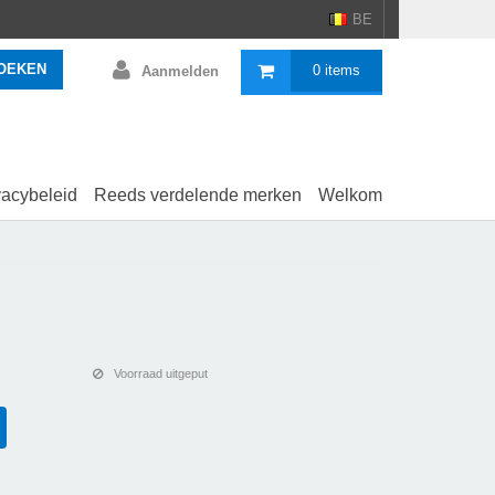
BE
OEKEN
0 items
Aanmelden
vacybeleid
Reeds verdelende merken
Welkom
Voorraad uitgeput