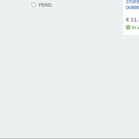
STOF
PEREL
DUBBE
€ 11
In 