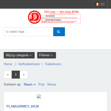
BE
Wijzig categorie
Filteren
Home
Verftoebehoren
Toebehoren
«
1
»
Sorteren op:
Naam
Prijs
Nieuw
PLAMUURMES 20CM