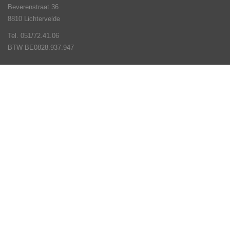
Beverenstraat 36
8810 Lichtervelde
Tel. 051/72.41.06
BTW BE0828.937.947
Veel gestelde vragen
Slotenmaker
Acties
Stock Opruiming
Contact
Verhuur
Openingsuren
Algemeen timmer en schrijnwerk
Volg ons op