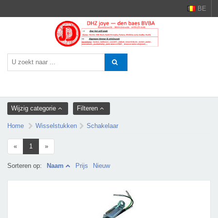
BE
Wijzig categorie
Filteren
Home
Wisselstukken
Schakelaar
«
1
»
Sorteren op:
Naam
Prijs
Nieuw