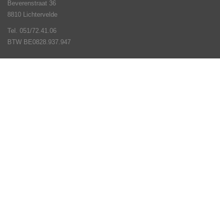
Beverenstraat 36
8810 Lichtervelde
Tel. 051/72.41.06
BTW BE0828.937.947
Veel gestelde vragen
Contact
Verhuur
Openingsuren
Algemeen timmer en schrijnwerk
Slotenmaker
Acties
Stock Opruiming
Volg ons op
© DHZ Joye - Den Baes 2026 - Webwinkel door
WinFakt! e-Commerce